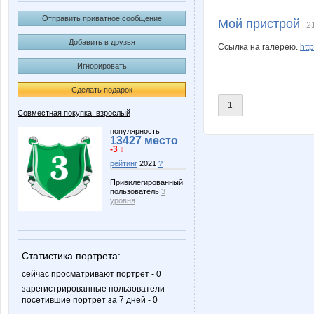
BooBoo
JuLiDo
Отправить приватное сообщение
Мой пристрой
2
Добавить в друзья
Ссылка на галерею.
htt
Игнорировать
MIX-2-MISS
MNG337
Сделать подарок
1
Совместная покупка: взрослый
Nice-looking
Olya290
популярность:
13427 место
-3 ↓
рейтинг
2021
?
Привилегированный
пользователь
3
Sophistecatedgirl
Sve
уровня
Статистика портрета:
an-net
androle
сейчас просматривают портрет - 0
зарегистрированные пользователи
посетившие портрет за 7 дней - 0