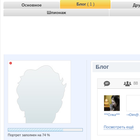
Блог
( 1 )
Основное
Др
Шпионаж
Блог
88
***Олка***
-=D
Посмотреть ещё
Портрет заполнен на 74 %